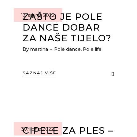
ZAŠTO JE POLE
13. srpnja 2022.
DANCE DOBAR
ZA NAŠE TIJELO?
By
martina
Pole dance
,
Pole life
SAZNAJ VIŠE
CIPELE ZA PLES –
30. lipnja 2022.