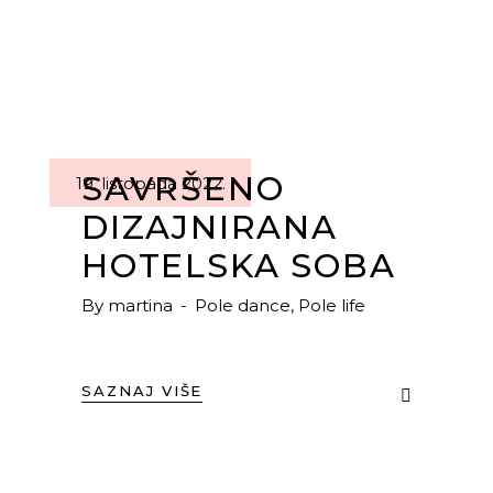
SAVRŠENO
19. listopada 2022.
DIZAJNIRANA
HOTELSKA SOBA
By
martina
Pole dance
,
Pole life
SAZNAJ VIŠE