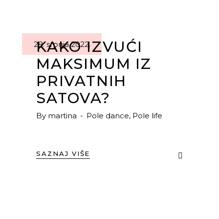
KAKO IZVUĆI
28. srpnja 2022.
MAKSIMUM IZ
PRIVATNIH
SATOVA?
By
martina
Pole dance
,
Pole life
SAZNAJ VIŠE