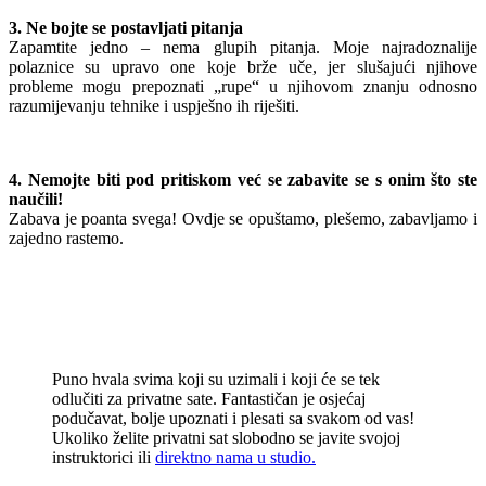
3. Ne bojte se postavljati pitanja
Zapamtite jedno – nema glupih pitanja. Moje najradoznalije
polaznice su upravo one koje brže uče, jer slušajući njihove
probleme mogu prepoznati „rupe“ u njihovom znanju odnosno
razumijevanju tehnike i uspješno ih riješiti.
4.
Nemojte biti pod pritiskom već se zabavite se s onim što ste
naučili!
Zabava je poanta svega! Ovdje se opuštamo, plešemo, zabavljamo i
zajedno rastemo.
Puno hvala svima koji su uzimali i koji će se tek
odlučiti za privatne sate. Fantastičan je osjećaj
podučavat, bolje upoznati i plesati sa svakom od vas!
Ukoliko želite privatni sat slobodno se javite svojoj
instruktorici ili
direktno nama u studio.