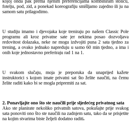
kojoj onda pak prema njenim preferencijama kombiniram stolicu,
fotelju, pod, zid, a ponekad koreografiju smišljamo zajedno ili ju na
samom satu prilagodimo.
U studiju imamo i djevojaka koje treniraju po našem Classic Pole
programu ali kroz privatne sate jer nekima posao dozvoljava
redovitost dolazaka, neke ne mogu izdvojiti puna 2 sata tjedno za
trening, a ovako jednako napreduju u samo 60 min tjedno, a ima i
onih koje jednostavno preferiraju rad 1 na 1.
U svakom slučaju, moja je preporuka da unaprijed kažete
instruktorici s kojom imate privatni sat što želite naučiti, na čemu
želite raditi kako bi se mogla pripremiti za sat.
2. Ponavljajte ono što ste naučili prije sljedećeg privatnog sata
Ako ste planirate nekoliko privatnih satova, pokušajte prije svakog
sata ponoviti ono što ste naučili na zadnjem satu, tako da se prisjetite
na kojim stvarima biste željeli dodatno raditi
.