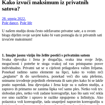
Kako izvući maksimum iz privatnih
satova?
28. srpnja 2022.
Pole dance
,
Pole life
U našem studiju dosta često održavamo privatne sate, a u ovom
blogu dijelim svoje savjete kako bi vam pomogla da iz privatnih sati
izvućete maksimum!
1. Imajte jasnu viziju što želite postići s privatnim satom
Svaka djevojka i žena je drugačija, svaka ima svoje želje,
mogućnosti i potrebe te stoga svakoj od vas pristupamo posve
individualno. Privatni sat se u cijelosti prilagođava vašim željama.
Ponekad radimo samo elemente na šipci, kako to volim reći
„peglamo“ ih do savršenstva, ponekad veći dio sata plešemo,
snimamo izvođenje pojedinih elemenata ili sam ples kako bi se lakše
pratio napredak. Ima djevojaka i žena koje su u našem studiju, a
zapravo ih primarno ne zanima šipka već samo ples. Netko voli tzv.
slobodan ples, netko voli zadane koreografije, kao što sam već rekla
sve smo različite i upravo te razlike njegujemo u Infinityju. Ako
polaznica voli koreografije, tada unaprijed napravim koreografiju u