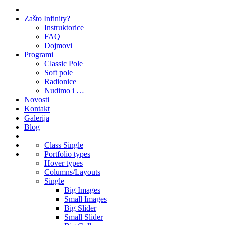
Zašto Infinity?
Instruktorice
FAQ
Dojmovi
Programi
Classic Pole
Soft pole
Radionice
Nudimo i …
Novosti
Kontakt
Galerija
Blog
Class Single
Portfolio types
Hover types
Columns/Layouts
Single
Big Images
Small Images
Big Slider
Small Slider