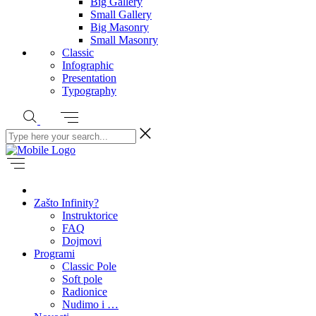
Big Gallery
Small Gallery
Big Masonry
Small Masonry
Classic
Infographic
Presentation
Typography
Zašto Infinity?
Instruktorice
FAQ
Dojmovi
Programi
Classic Pole
Soft pole
Radionice
Nudimo i …