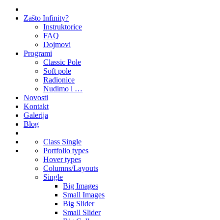
Zašto Infinity?
Instruktorice
FAQ
Dojmovi
Programi
Classic Pole
Soft pole
Radionice
Nudimo i …
Novosti
Kontakt
Galerija
Blog
Class Single
Portfolio types
Hover types
Columns/Layouts
Single
Big Images
Small Images
Big Slider
Small Slider