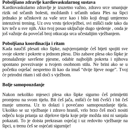
Poboljšano zdravlje kardiovaskularnog sustava
Kardiovaskularno zdravlje je izuzetno važno, zdravo srce smanjuje
rizik od srčanih bolesti, moždanih i srčanih udara Ples na šipci
jednako je učinkovit za vaše srce kao i bilo koji drugi umjereno
intenzivni trening. Uz ovu vrstu tjelovježbei, svi mišići rade tako da
krv teče u sve njih. Ako tvoj posao uključuje dugo sjedenje , onda je
još važnije da povećaš broj otkucaja srca učestalijim vježbanjem.
Poboljšana koordinacija i ritam
Kada naučiš plesati oko šipke, najvjerojatnije ćeš htjeti spojiti sve
svoje okrete i pokrete u jednom plesu. Dio zabave plesa oko šipke je
pronalaženje savršene pjesme, odabir najboljih pokreta i njihova
spontano povezivanje u tvojem osobnom stilu. Ne brini ako se u
početku osješać nespretno ili kao da imaš “dvije lijeve noge”. Tvoj
će prirodni ritam i stil doći s vježbom.
Bolje samopouzdanje
Nakon nekoliko mjeseci plesa oko šipke sigurno ćeš primijetiti
promjenu na svom tijelu. Bit ćeš jača, mišići će biti čvršći i bit češ
manje umorna. Uz to dolazi i povećano samopouzdanje tijela.
Ukoliko se uz vježbanje i zdravo hraniš, vrlo brzo češ moći nositi
odjeću koja prianja uz dijelove tijela koje prije možda nisi ni sanjala
pokazati. To je doista prekrasan osjećaj i uz redovito vježbanje na
šipci, u trenu ćeš se osjećati sigurnije!