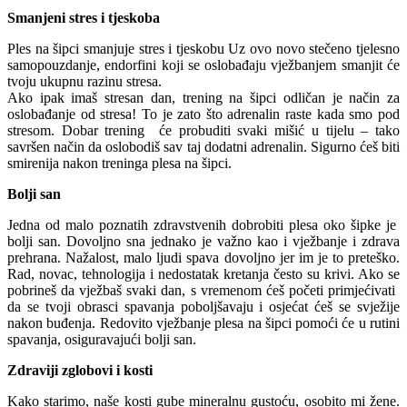
Smanjeni stres i tjeskoba
Ples na šipci smanjuje stres i tjeskobu Uz ovo novo stečeno tjelesno
samopouzdanje, endorfini koji se oslobađaju vježbanjem smanjit će
tvoju ukupnu razinu stresa.
Ako ipak imaš stresan dan, trening na šipci odličan je način za
oslobađanje od stresa! To je zato što adrenalin raste kada smo pod
stresom. Dobar trening će probuditi svaki mišić u tijelu – tako
savršen način da oslobodiš sav taj dodatni adrenalin. Sigurno ćeš biti
smirenija nakon treninga plesa na šipci.
Bolji san
Jedna od malo poznatih zdravstvenih dobrobiti plesa oko šipke je
bolji san. Dovoljno sna jednako je važno kao i vježbanje i zdrava
prehrana. Nažalost, malo ljudi spava dovoljno jer im je to preteško.
Rad, novac, tehnologija i nedostatak kretanja često su krivi. Ako se
pobrineš da vježbaš svaki dan, s vremenom ćeš početi primjećivati ​​
da se tvoji obrasci spavanja poboljšavaju i osjećat ćeš se svježije
nakon buđenja. Redovito vježbanje plesa na šipci pomoći će u rutini
spavanja, osiguravajući bolji san.
Zdraviji zglobovi i kosti
Kako starimo, naše kosti gube mineralnu gustoću, osobito mi žene.