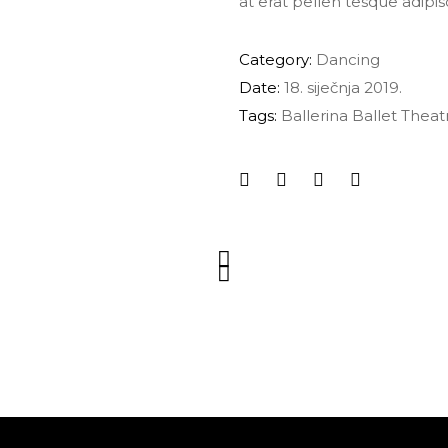
at erat pellen tesque adipi
Category:
Dancing
Date:
18. siječnja 2019.
Tags:
Ballerina
Ballet
Theat