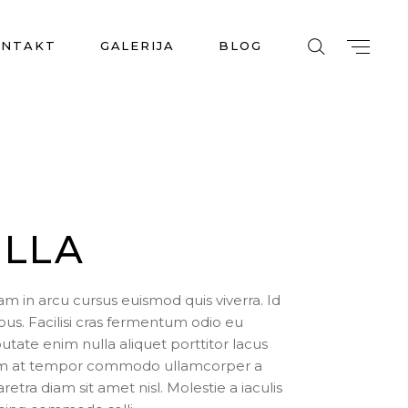
ONTAKT
GALERIJA
BLOG
ELLA
 in arcu cursus euismod quis viverra. Id
bus. Facilisi cras fermentum odio eu
putate enim nulla aliquet porttitor lacus
tum at tempor commodo ullamcorper a
retra diam sit amet nisl. Molestie a iaculis