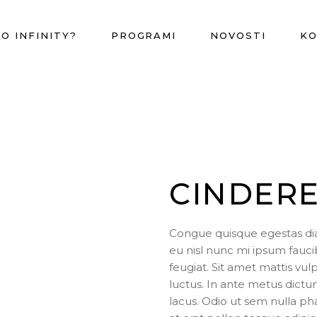
O INFINITY?
PROGRAMI
NOVOSTI
K
CINDER
Congue quisque egestas diam
eu nisl nunc mi ipsum fauci
feugiat. Sit amet mattis vul
luctus. In ante metus dic
lacus. Odio ut sem nulla pha