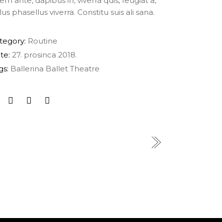
rem ante, dapibus in, viverra quis, feugiat a,
lus phasellus viverra. Constitu suis ali sana.
tegory:
Routine
te:
27. prosinca 2018.
gs:
Ballerina
Ballet
Theatre