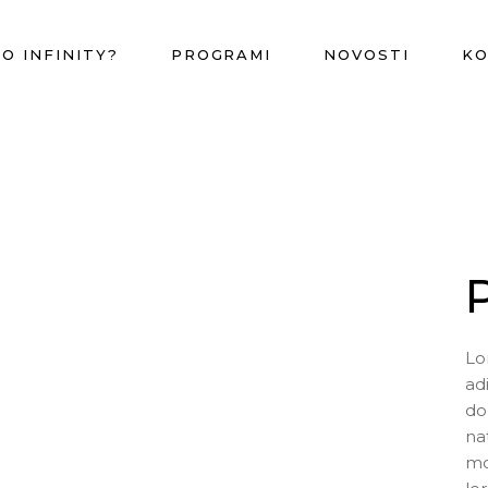
O INFINITY?
PROGRAMI
NOVOSTI
K
Lo
ad
do
na
mo