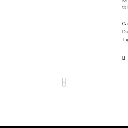
lo
tel
Ca
Da
Ta