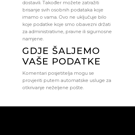
dostavili. Također možete zatražiti
brisanje svih osobnih podataka koje
imamo o vama. Ovo ne uključuje bilo
koje podatke koje smo obavezni držati
za administrativne, pravne ili sigurnosne
namjene.
GDJE ŠALJEMO
VAŠE PODATKE
Komentari posjetitelja mogu se
provjeriti putem automatske usluge za
otkrivanje neželjene pošte.